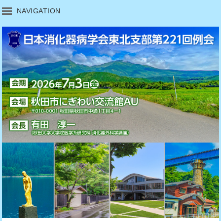
NAVIGATION
ホーム
会長挨拶
開催概要
日程表・プログラム・抄録集
演題募集のご案内
採択演題一覧
参加のご案内
司会・座長・発表者へのご案内
交通および会場のご案内
託児のご案内
チラシ・ポスター掲示・
スライド投影の申込