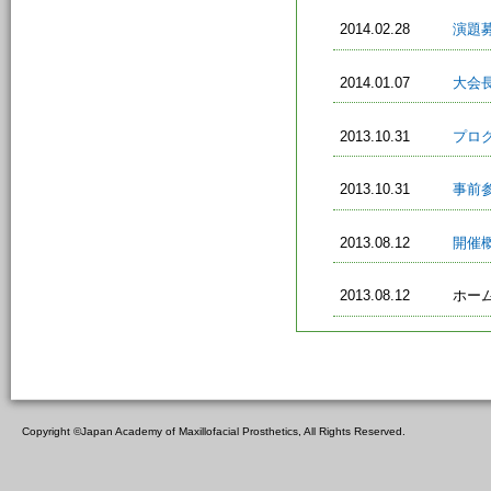
2014.02.28
演題
2014.01.07
大会
2013.10.31
プロ
2013.10.31
事前
2013.08.12
開催
2013.08.12
ホー
Copyright ©Japan Academy of Maxillofacial Prosthetics, All Rights Reserved.