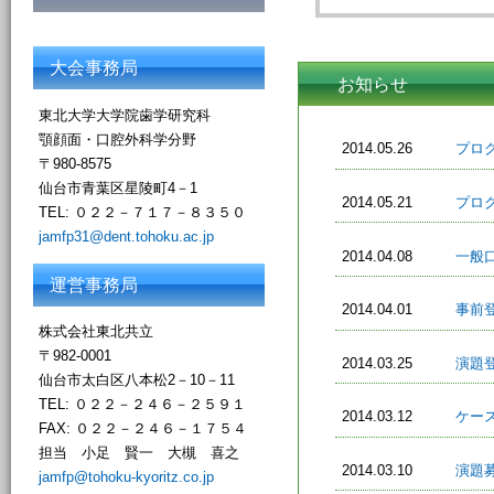
大会事務局
お知らせ
東北大学大学院歯学研究科
顎顔面・口腔外科学分野
2014.05.26
プロ
〒980-8575
仙台市青葉区星陵町4－1
2014.05.21
プロ
TEL: ０２２－７１７－８３５０
jamfp31@dent.tohoku.ac.jp
2014.04.08
一般
運営事務局
2014.04.01
事前
株式会社東北共立
〒982-0001
2014.03.25
演題
仙台市太白区八本松2－10－11
TEL: ０２２－２４６－２５９１
2014.03.12
ケー
FAX: ０２２－２４６－１７５４
担当 小足 賢一 大槻 喜之
2014.03.10
演題
jamfp@tohoku-kyoritz.co.jp