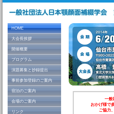
HOME
大会長挨拶
開催概要
プログラム
演題募集と抄録提出
事前参加登録のご案内
宿泊のご案内
一般
会場のご案内
おかげ様で
ご協力
リンク